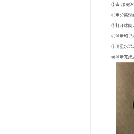
⑤查明O形
⑥用分离球
⑦打开球阀
⑧测量和记录
⑨测量水温
⑩测量完成