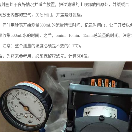
密封圈处于良好情况并适当放置，把过滤罐的上顶部放回原处，并缓缓合
阀放出内部的空气，关闭阀门，并盖紧过滤罐。
，同时用秒表开始测量500mL的流量所需时间，记录时间( )，让门开着
收集500mL水的时间，之后，5min、10min、15min总流量的时间。注意
。注意：整个测量的温度必须是不变的(±1℃)。
后，为将来参考用，必须保留膜滤元。计算SDI值。