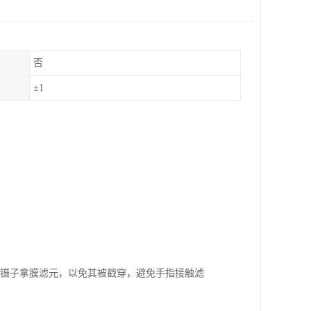
否
±1
洁净的镊子拿膜滤元，以免其被戳穿，避免手指接触滤