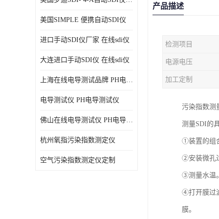
产品描述
美国SIMPLE 便携自动SDI仪
进口手动SDI仪厂家 在线sdi仪
检测项目
大连进口手动SDI仪 在线sdi仪
电源电压
加工定制
上海在线电导测试品牌 PH电导测试仪
电导测试仪 PH电导测试仪
污染指数测
佛山在线电导测试仪 PH电导测试仪
测量SDI的
杭州氧指污染指数测定仪
①装置的组合
②安装微孔
空气污染指数测定仪定制
③测量水温
④打开膜过
膜。