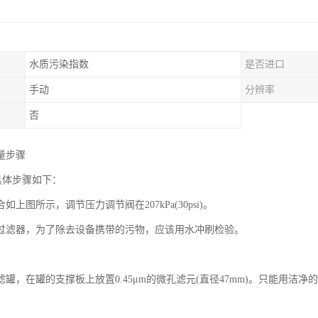
水质污染指数
是否进口
手动
分辨率
否
量步骤
具体步骤如下：
如上图所示，调节压力调节阀在207kPa(30psi)。
过滤器，为了除去设备携带的污物，应该用水冲刷检验。
。
滤罐，在罐的支撑板上放置0.45μm的微孔滤元(直径47mm)。只能用