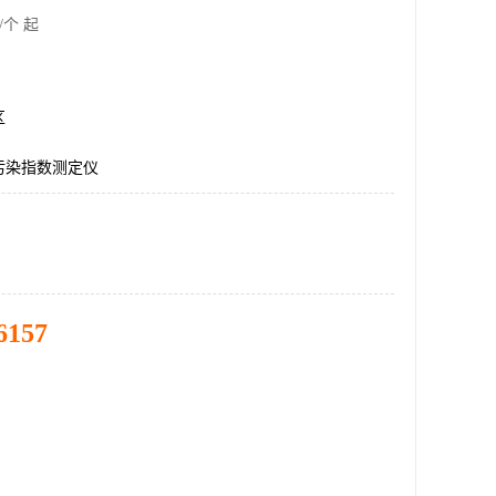
/个 起
区
污染指数测定仪
6157