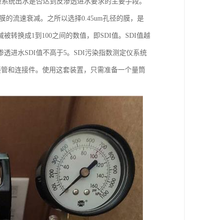
理系统出水是否达到反渗透进水要求的主要手段。
径膜的流速衰减。之所以选择0.45um孔径的膜，是
换成1到100之间的数值，即SDI值。SDI值越
进水SDI值不高于5。SDI污染指数测定仪系统
接管和连接件。使用这套装置，只需准备一个量筒