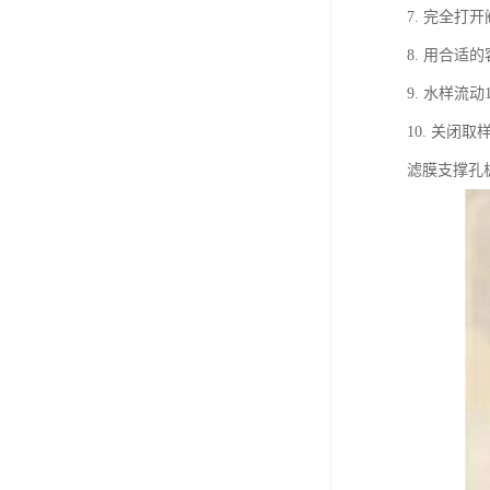
7. 完全打
8. 用合适
9. 水样流
10. 关
滤膜支撑孔