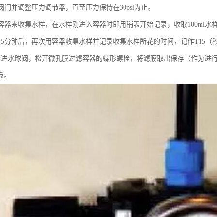
开阀门并调整压力调节器，直至压力保持在30psi为止。
的容器来收集水样，在水样刚进入容器时即用稍表开始记录，收取100ml水
动15分钟后，再次用容器收集水样并记录收集水样所花的时间，记作T15（
闭取样进水球阀，松开微孔膜过滤容器的蝶形螺栓，将滤膜取出保存（作为
板。