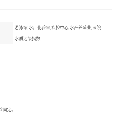
游泳馆,水厂化验室,疾控中心,水产养殖业,医院,食品饮料，纯水制作，海水淡化
水质污染指数
栓固定。