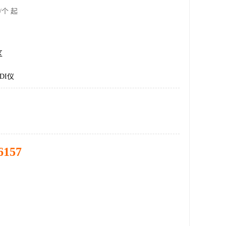
/个 起
区
DI仪
6157