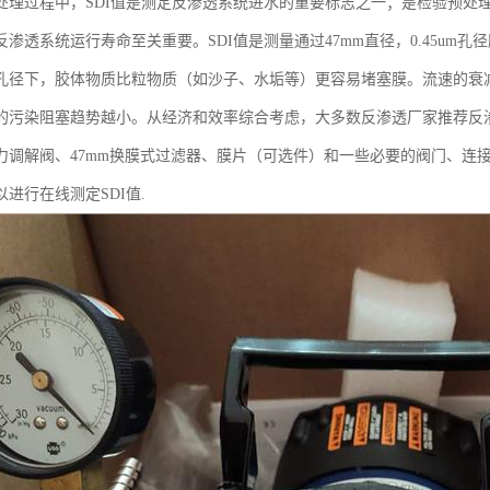
处理过程中，SDI值是测定反渗透系统进水的重要标志之一；是检验预处
渗透系统运行寿命至关重要。SDI值是测量通过47mm直径，0.45um孔
孔径下，胶体物质比粒物质（如沙子、水垢等）更容易堵塞膜。流速的衰减被转
的污染阻塞趋势越小。从经济和效率综合考虑，大多数反渗透厂家推荐反渗透
力调解阀、47mm换膜式过滤器、膜片（可选件）和一些必要的阀门、连
进行在线测定SDI值.