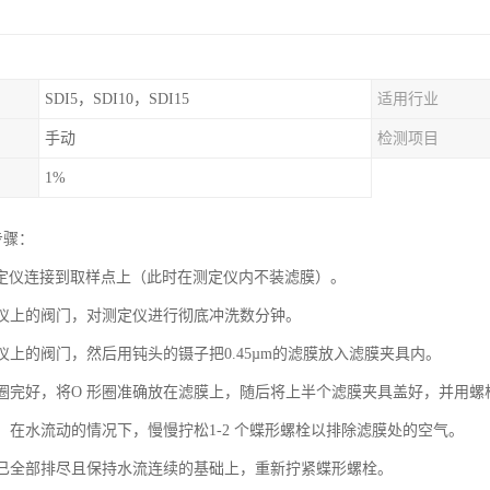
SDI5，SDI10，SDI15
适用行业
手动
检测项目
1%
步骤：
I 测定仪连接到取样点上（此时在测定仪内不装滤膜）。
测定仪上的阀门，对测定仪进行彻底冲洗数分钟。
定仪上的阀门，然后用钝头的镊子把0.45µm的滤膜放入滤膜夹具内。
O 形圈完好，将O 形圈准确放在滤膜上，随后将上半个滤膜夹具盖好，并用螺
门，在水流动的情况下，慢慢拧松1-2 个蝶形螺栓以排除滤膜处的空气。
空气已全部排尽且保持水流连续的基础上，重新拧紧蝶形螺栓。