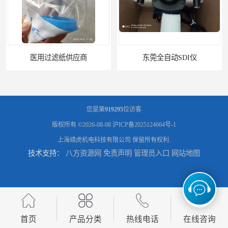
医用过滤纸供应商
东莞全自动SDI仪
您是第
919295
位访客
版权所有 ©2026-08-08
沪ICP备2025124664号-1
上海靖虎机电科技有限公司
保留所有权利.
技术支持：
八方资源网
免责声明
管理员入口
网站地图
石家庄污染指数SDI仪
智能二氧化硫污染指数测定仪规格
首页
产品分类
热线电话
在线咨询