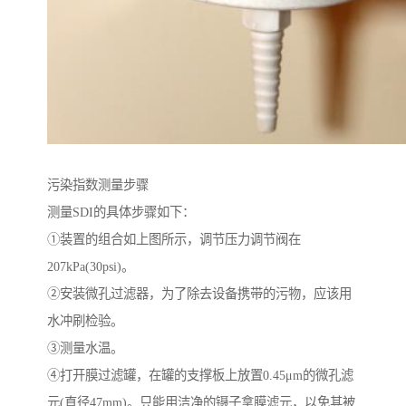
污染指数测量步骤
测量SDI的具体步骤如下：
①装置的组合如上图所示，调节压力调节阀在
207kPa(30psi)。
②安装微孔过滤器，为了除去设备携带的污物，应该用
水冲刷检验。
③测量水温。
④打开膜过滤罐，在罐的支撑板上放置0.45μm的微孔滤
元(直径47mm)。只能用洁净的镊子拿膜滤元，以免其被