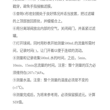
戳穿，避免手指接触滤膜。
⑤查明O形密封圈处于良好情况并适当放置，把过滤罐
的上顶部放回原处，并缓缓合上。
⑥用分离球阀放出内部的空气，关闭阀门，并盖紧过滤
罐。
⑦打开球阀，同时用秒表开始测量500mL的流量所需时
间，记录时间( )，让门开着以便于连续的流动。
⑧测量和记录收集500mL水的时间，之后，5min、
10min、15min总流量的时间。注意：整个测量的压力必
须维持在(207±7)kPa。
⑨测量水温。注意：整个测量的温度必须是不变的
(±1℃)。
⑩测量完成后，为将来参考用，必须保留膜滤元。计算
SDI值。