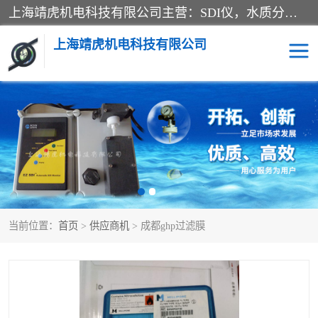
上海靖虎机电科技有限公司主营：SDI仪，水质分析仪，水质检测仪产品；上海靖虎机电科技有限公司在专业制造和研发等方面的强大的平台优势，利用自身在自动化仪表、自控系统及环保监测仪器的专长，以优良的技术，优越的产品质量和良好的服务质量与广大客户真诚合作。
上海靖虎机电科技有限公司
SDI仪
过滤膜过滤纸
PH电导测试笔
水质分析仪
水质检测仪
电导测试笔
当前位置：
首页
>
供应商机
> 成都ghp过滤膜
PH电导测试仪