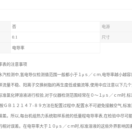
否
电源
0.1
尺寸
电导率
率表的注意事项
水汽检测中,氢电导仪检测值范围一般都小于１μｓ／ｃｍ,电导率越小越容
样流量不稳、阳离子交换树脂的再生度低或偏流等,使用中应注意以下几个
标准氯化钾溶液进行校验,对于仪器检测范围经常在０～１μｓ／ｃｍ时,标
,按ＧＢ１２１４７-８９方法在配置过程中,配置水不可避免接触空气,标
误差。所以,每台机组热力系统取样系统的低量程电导率表,在检验中尽可
的相对误差。在电导率大于１０μｓ／ｃｍ时,标准溶液的这些外界影响因