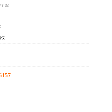
/个 起
区
试仪
6157