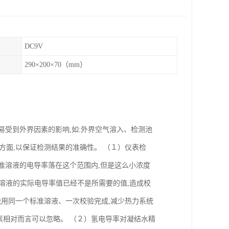
DC9V
290×200×70（mm）
易受到外界因素的影响,如:外界空气溶入、检测池
方面,以保证检测结果的准确性。 （１）仪表检
准溶液的电导率落在这个范围内,但是这么小浓度
准溶液的实际电导率值已经不是所需要的值,造成校
能用同一个标准溶液、一次校验完成,减少热力系统
素相对而言可以忽略。 （２）氢电导率对凝结水精