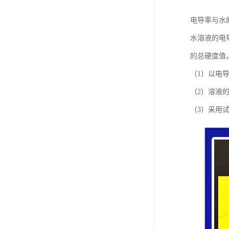
电导率与水
水溶液的电
的总硬度值，
（1）以电导
（2）溶液
（3）采用