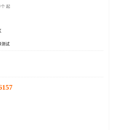
/个 起
区
导测试
6157