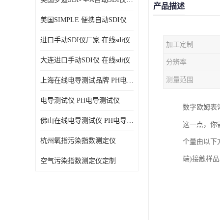
产品描述
美国SIMPLE 便携自动SDI仪
进口手动SDI仪厂家 在线sdi仪
加工定制
大连进口手动SDI仪 在线sdi仪
分辨率
测量范围
上海在线电导测试品牌 PH电导测试仪
电导测试仪 PH电导测试仪
数字欧姆表常
佛山在线电导测试仪 PH电导测试仪
这一点，你
杭州氧指污染指数测定仪
个量由以下方程
端)接触样
空气污染指数测定仪定制