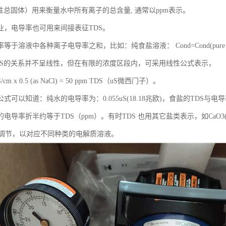
性总固体）用来衡量水中所有离子的总含量, 通常以ppm表示。
业，电导率也可用来间接表征TDS。
于溶液中各种离子电导率之和，比如：纯食盐溶液： Cond=Cond(pure water)
DS的关系并不呈线性，但在有限的浓度区段内，可采用线性公式表示，
cm x 0.5 (as NaCl) = 50 ppm TDS（uS微西门子）。
式可以知道：纯水的电导率为：0.055uS(18.18兆欧)，食盐的TDS与
电导率折半约等于TDS（ppm）。有时TDS 也用其它盐类表示，如CaO3(
0之间调节，以对应不同种类的电解质溶液。