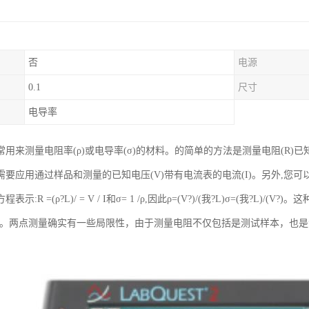
否
电源
0.1
尺寸
电导率
用来测量电阻率(ρ)或电导率(σ)的材料。的简单的方法是测量电阻(R)已
需要应用通过样品和测量的已知电压(V)带有电流表的电流(I)。另外,您
表示:R =(ρ?L)/ = V / I和σ= 1 /ρ,因此ρ=(V?)/(我?L)σ=(我?
品。两点测量确实有一些局限性，由于测量电阻不仅包括是测试样本，也是