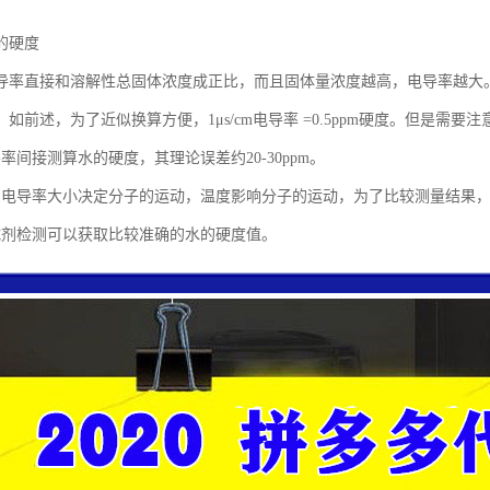
的硬度
导率直接和溶解性总固体浓度成正比，而且固体量浓度越高，电导率越大
如前述，为了近似换算方便，1μs/cm电导率 =0.5ppm硬度。但是需要注
率间接测算水的硬度，其理论误差约20-30ppm。
的电导率大小决定分子的运动，温度影响分子的运动，为了比较测量结果，测
试剂检测可以获取比较准确的水的硬度值。