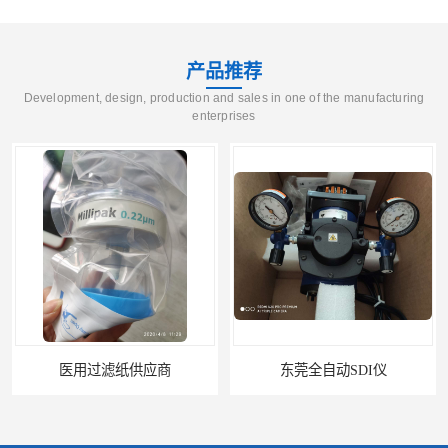
产品推荐
Development, design, production and sales in one of the manufacturing
enterprises
东莞全自动SDI仪
石家庄污染指数SDI仪