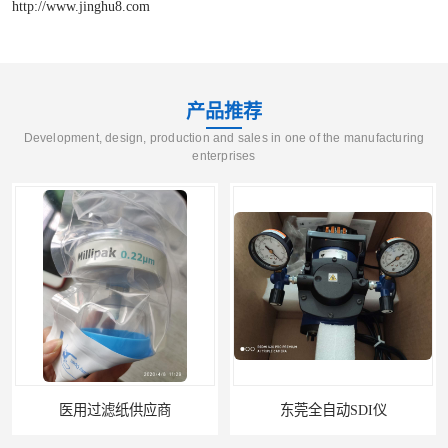
http://www.jinghu8.com
产品推荐
Development, design, production and sales in one of the manufacturing
enterprises
应商
东莞全自动SDI仪