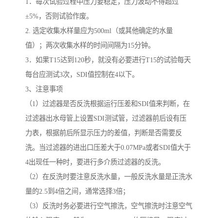
1．每次试验过程中压力要稳定，压力波动不得超过
±5%，否则试验作废。
2. 选定收集水样量应为500ml（或其他确定的水量
值）；两次收集水样的时间间隔为15分钟。
3．如果T15达到120秒，就没有必要进行T15的试验每天
每台应测试3次，SDI值控制在4以下。
3、注意事项
（1）过滤器是否反洗根据运行压差和SDI值来判断，在
过滤器出水母管上设置SDI测试管，过滤器前后设有压
力表，根据前后所显示压力的差值，判断是否需要反
洗。当过滤器的进出口压差大于0.07MPa或者SDI值大于
4出现任一种时，要进行多介质过滤器的反洗。
（2）在反洗时要注意反洗水量，一般反洗水量是正洗水
量的2.5到4倍之间，通常选择3倍；
（3）反洗时务必要进行空气擦洗，空气擦洗时注意空气