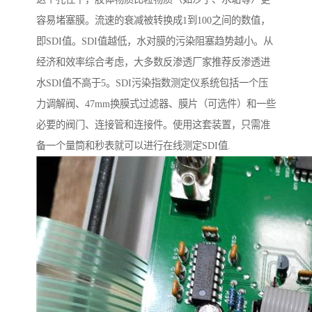
容易堵塞膜。流速的衰减被转换成1到100之间的数值，
即SDI值。SDI值越低，水对膜的污染阻塞趋势越小。从
经济和效率综合考虑，大多数反渗透厂家推荐反渗透进
水SDI值不高于5。SDI污染指数测定仪系统包括一个压
力调解阀、47mm换膜式过滤器、膜片（可选件）和一些
必要的阀门、连接管和连接件。使用这套装置，只需准
备一个量筒和秒表就可以进行在线测定SDI值.