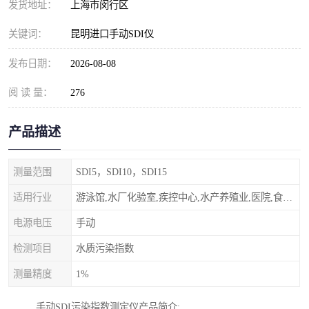
发货地址：
上海市闵行区
关键词：
昆明进口手动SDI仪
发布日期：
2026-08-08
阅 读 量：
276
产品描述
测量范围
SDI5，SDI10，SDI15
适用行业
游泳馆,水厂化验室,疾控中心,水产养殖业,医院,食品饮料，纯水制作，海水淡化
电源电压
手动
检测项目
水质污染指数
测量精度
1%
手动SDI污染指数测定仪产品简介: