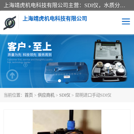
上海靖虎机电科技有限公司主营：SDI仪，水质分析仪，水质检测仪产品；上海靖虎机电科技有限公司在专业制造和研发等方面的强大的平台优势，利用自身在自动化仪表、自控系统及环保监测仪器的专长，以优良的技术，优越的产品质量和良好的服务质量与广大客户真诚合作。
上海靖虎机电科技有限公司
SDI仪
过滤膜过滤纸
PH电导测试笔
水质分析仪
水质检测仪
电导测试笔
当前位置：
首页
>
供应商机
>
SDI仪
> 昆明进口手动SDI仪
PH电导测试仪