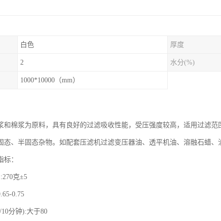
白色
厚度
2
水分(%)
1000*10000（mm）
浆和棉浆为原料，具有良好的过滤吸收性能，受压强度较高，适用过滤范
固态、半固态杂物。如配套压滤机过滤变压器油、透平机油、溶融石蜡、
指标：
:270克±5
65-0.75
10分钟):大于80