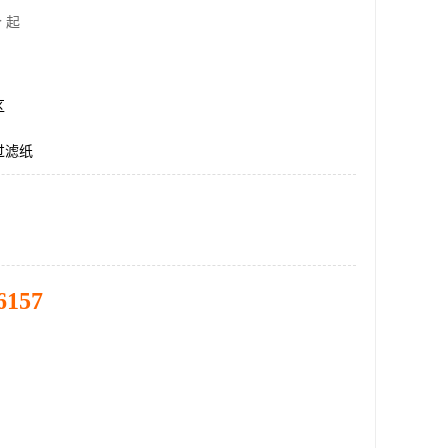
 起
区
过滤纸
6157