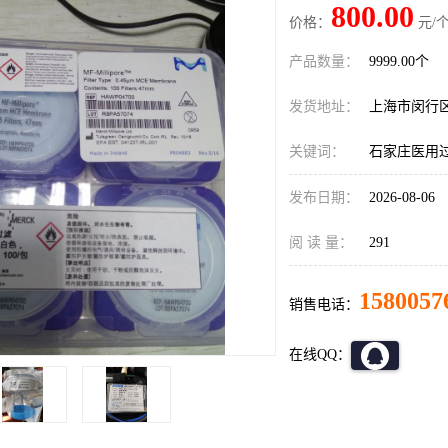
800.00
价格：
元/个
产品数量：
9999.00个
发货地址：
上海市闵行
关键词：
石家庄医用
发布日期：
2026-08-06
阅 读 量：
291
1580057
销售电话：
在线QQ：