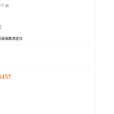
/个 起
区
污染指数测定仪
6157