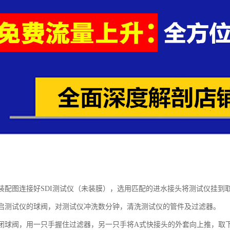
：按装配图连接好SDI测试仪（未装膜），选用匹配的进水接头将测试仪挂到
：开启测试仪的球阀，对测试仪冲洗数分钟，清洗测试仪的管件及过滤器。
：关闭球阀，用一只手握住过滤器，另一只手将A式快接头的外套向上推，