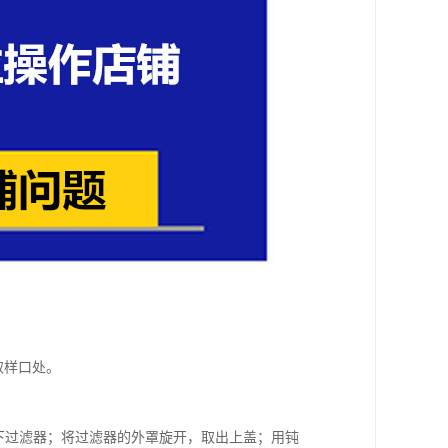
取样口处。
取下过滤器；将过滤器的外罩旋开，取出上盖；用钝