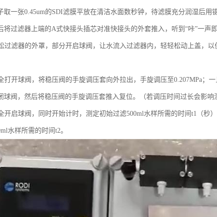
子取一张0.45um的SDI滤膜平放在清洁水面数秒钟，待滤膜充分润湿后
后将过滤器上端的A式快接头插芯对准快接头的外套推入，听到“咔”一声
：旋松过滤器的外罩，部分开启球阀，让水流入过滤器内，轻轻松动上盖，
完全打开球阀，将稳压阀的手旋调压套向外拉出，手旋调压至0.207MPa；
闭球阀，然后将稳压阀的手旋调压套推入复位。（若调压时间过长会影响
完全开启球阀，同时开始计时，测定初始过滤500ml水样所需的时间t1（秒
0ml水样所需的时间t2。