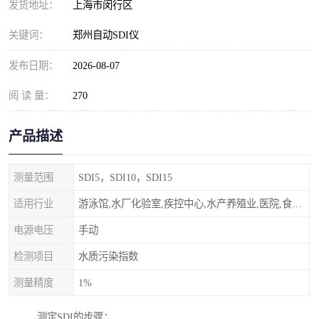
发货地址：
上海市闵行区
关键词：
郑州自动SDI仪
发布日期：
2026-08-07
阅 读 量：
270
产品描述
测量范围
SDI5，SDI10，SDI15
适用行业
游泳馆,水厂化验室,疾控中心,水产养殖业,医院,食品饮料，纯水制作，海水淡化
电源电压
手动
检测项目
水质污染指数
测量精度
1%
测定SDI的步骤：