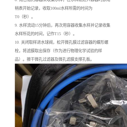
稍表开始记录，收取100ml水样所需的时间为
T0（秒）。
9. 水样流动15分钟后，再次用容器收集水样并记录收集
水样所花的时间，记作T15（秒）。
10. 关闭取样进水球阀，松开微孔膜过滤容器的蝶形螺
栓，将滤膜取出保存（作为进行物理化学试验的样
品）。擦干微孔过滤器及微孔滤膜支撑孔板。