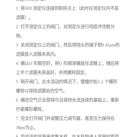
1. 将SDI 测定仪连接到取样点上（此时在测定仪内不装
滤膜）。
2. 打开测定仪上的阀门，对测定仪进行彻底冲洗数分
钟。
3. 关闭测定仪上的阀门，然后用钝头的镊子把0.45µm的
滤膜放入滤膜夹具内。
4. 确认O 形圈完好，将O 形圈准确放在滤膜上，随后将
上半个滤膜夹具盖好，并用螺栓固定。
5. 稍开阀门，在水流动的情况下，慢慢拧松1-2 个蝶形
螺栓以排除滤膜处的空气。
6. 确信空气已全部排尽且保持水流连续的基础上，重新
拧紧蝶形螺栓。
7. 完全打开阀门并调整压力调节器，直至压力保持在
30psi为止。
8. 用合适的容器来收集水样，在水样刚进入容器时即用