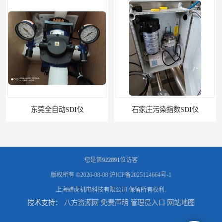
东莞全自动SDI仪
石家庄污染指数SDI仪
您是第
922891
位访客
版权所有 ©2026-08-08
沪ICP备2025124664号-1
上海靖虎机电科技有限公司
保留所有权利.
技术支持：
八方资源网
免责声明
管理员入口
网站地图