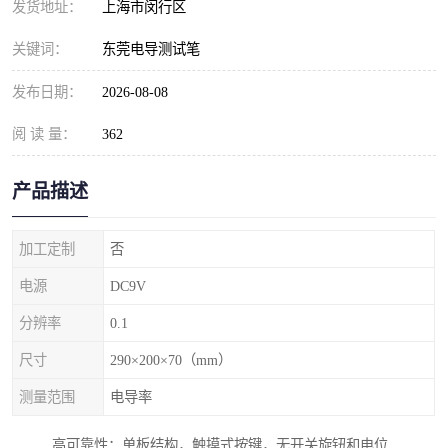
发货地址：
上海市闵行区
关键词：
东莞电导测试笔
发布日期：
2026-08-08
阅 读 量：
362
产品描述
加工定制
否
电源
DC9V
分辨率
0.1
尺寸
290×200×70（mm）
测量范围
电导率
高可靠性：单板结构，触摸式按键，无开关旋钮和电位