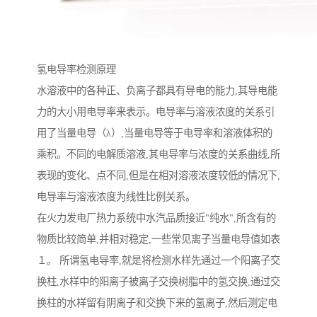
氢电导率检测原理
水溶液中的各种正、负离子都具有导电的能力,其导电能
力的大小用电导率来表示。电导率与溶液浓度的关系引
用了当量电导（λ）,当量电导等于电导率和溶液体积的
乘积。不同的电解质溶液,其电导率与浓度的关系曲线,所
表现的变化、点不同,但是在相对溶液浓度较低的情况下,
电导率与溶液浓度为线性比例关系。
在火力发电厂热力系统中水汽品质接近"纯水",所含有的
物质比较简单,并相对稳定,一些常见离子当量电导值如表
１。 所谓氢电导率,就是将检测水样先通过一个阳离子交
换柱,水样中的阳离子被离子交换树脂中的氢交换,通过交
换柱的水样留有阴离子和交换下来的氢离子,然后测定电