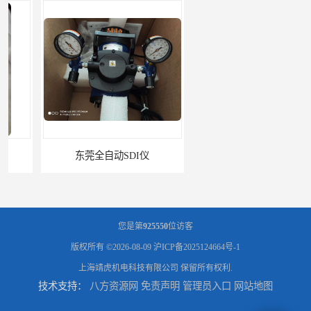
东莞全自动SDI仪
石家庄污染指数SDI仪
您是第
925550
位访客
版权所有 ©2026-08-09
沪ICP备2025124664号-1
上海靖虎机电科技有限公司
保留所有权利.
技术支持：
八方资源网
免责声明
管理员入口
网站地图