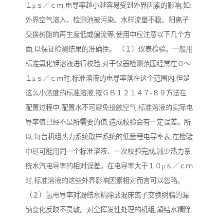
１μｓ／ｃｍ,电导率越小越容易受到外界因素的影响,如:
外界空气溶入、检测池被污染、水样流量不稳、阳离子
交换树脂的再生度低或偏流等,使用中应注意以下几个方
面,以保证检测结果的准确性。 （１）仪表检验。一般用
标准氯化钾溶液进行校验,对于仪器检测范围经常在０～
１μｓ／ｃｍ时,标准溶液的电导率落在这个范围内,但是
这么小浓度的标准溶液,按ＧＢ１２１４７-８９方法在
配置过程中,配置水不可避免接触空气,标准溶液的实际电
导率值已经不是所需要的值,造成校验会有一定误差。所
以,每台机组热力系统取样系统的低量程电导率表,在检验
中尽可能用同一个标准溶液、一次校验完成,减少热力系
统水汽电导率的相对误差。在电导率大于１０μｓ／ｃｍ
时,标准溶液的这些外界影响因素相对而言可以忽略。
（２）氢电导率对凝结水精除盐混床离子交换树脂的漏
钠变化反映不灵敏。对全挥发性处理的机组,凝结水精除