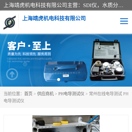
上海靖虎机电科技有限公司主营：SDI仪，水质分析仪，水质检测仪产品；上海靖虎机电科技有限公司在专业制造和研发等方面的强大的平台优势，利用自身在自动化仪表、自控系统及环保监测仪器的专长，以优良的技术，优越的产品质量和良好的服务质量与广大客户真诚合作。
上海靖虎机电科技有限公司
SDI仪
过滤膜过滤纸
PH电导测试笔
水质分析仪
水质检测仪
电导测试笔
当前位置：
首页
>
供应商机
>
PH电导测试仪
> 常州在线电导测试 PH
PH电导测试仪
电导测试仪