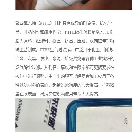
聚四氟乙烯（PTFE）材料具有优异的耐高温，抗化学
品，非粘附性和疏水性能。PTFE微孔薄膜是以PTFE树
脂为原料，经混料、挤压、挤出、压延、双向拉伸等特
殊工艺制成。PTFE空气过滤膜，广泛用于化工、钢铁、
冶金、炭黑、发电、水泥、垃圾焚烧等各种工业熔炉的
烟气除尘过滤。其孔径、厚度和空隙率都可更据要求在
拉伸时进行调整，生产出的膜可以经复合加工应用于各
种过滤材料的表面，起到过滤精度的很大提高，拦截粉
尘在膜表面，易清灰使织物使用寿命大大提高。