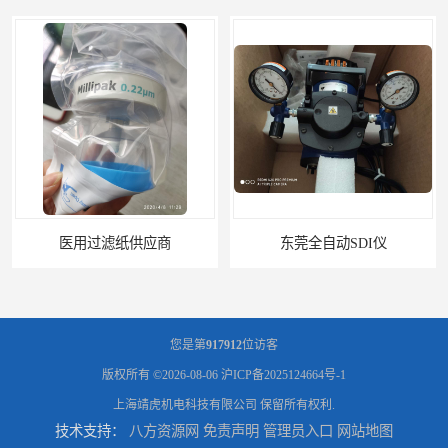
医用过滤纸供应商
东莞全自动SDI仪
您是第
917912
位访客
版权所有 ©2026-08-06
沪ICP备2025124664号-1
上海靖虎机电科技有限公司
保留所有权利.
技术支持：
八方资源网
免责声明
管理员入口
网站地图