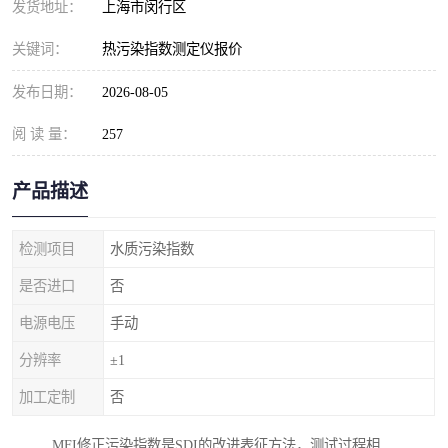
发货地址：
上海市闵行区
关键词：
热污染指数测定仪报价
发布日期：
2026-08-05
阅 读 量：
257
产品描述
检测项目
水质污染指数
是否进口
否
电源电压
手动
分辨率
±1
加工定制
否
MFI修正污染指数是SDI的改进表征方法，测试过程相