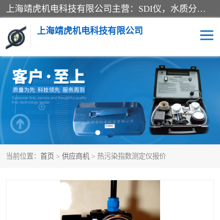
上海靖虎机电科技有限公司主营：SDI仪，水质分析仪，水质检测仪产品；上海靖虎机电科技有限公司在专业制造和研发等方面的强大的平台优势，利用自身在自动化仪表、自控系统及环保监测仪器的专长，以优良的技术，优越的产品质量和良好的服务质量与广大客户真诚合作。
上海靖虎机电科技有限公司
SDI仪
过滤膜过滤纸
PH电导测试笔
水质分析仪
水质检测仪
电导测试笔
当前位置：
首页
>
供应商机
> 热污染指数测定仪报价
PH电导测试仪