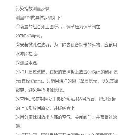
污染指数测量步骤
测量SDI的具体步骤如下：
①装置的组合如上图所示，调节压力调节阀在
207kPa(30psi)。
②安装微孔过滤器，为了除去设备携带的污物，应该用
水冲刷检验。
③测量水温。
④打开膜过滤罐，在罐的支撑板上放置0.45μm的微孔滤
元(直径47mm)。只能用洁净的镊子拿膜滤元，以免其被
戳穿，避免手指接触滤膜。
⑤查明O形密封圈处于良好情况并适当放置，把过滤罐
的上顶部放回原处，并缓缓合上。
⑥用分离球阀放出内部的空气，关闭阀门，并盖紧过滤
罐。