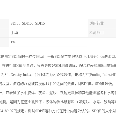
SDI5，SDI10，SDI15
适用行业
手动
检测项目
1%
就是测定SDI值的一种仪器bai。一般SDI仪主要包括以下几部分：du进
在进行SDI值测量时，只需更换好SDI测试滤膜，配合秒表和500ml量
Silt Density Index，我们称之为污染指数值，也称为FI(Fouling Ind
的衰减，流速的衰减被转换成1到100之间的数值，即SDI值。SDI值越低
一，它表征了水中胶体、灰尘、泥沙、铁锈更颗粒和其他能阻塞各种水纯化
um的滤膜，是因为在这个孔径下，胶体物质比硬颗粒（如泥沙、水垢、铁锈
 D4189-07的规定，测试SDI值这种方式在行业内是公认的。SDI值