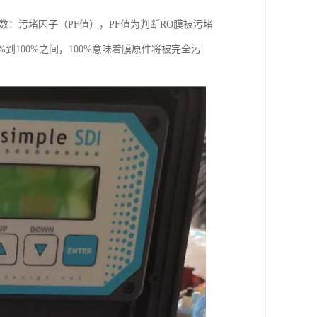
数：污堵因子（PF值），PF值为判断RO膜被污堵
到100%之间，100%意味着膜原件将被完全污