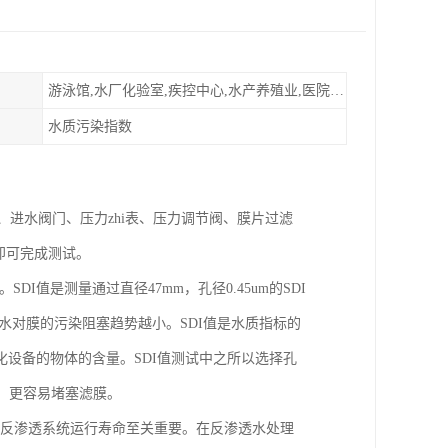
游泳馆,水厂化验室,疾控中心,水产养殖业,医院,食品饮料，纯水制作，海水淡化
水质污染指数
水口、进水阀门、压力zhi表、压力调节阀、膜片过滤
筒即可完成测试。
ex)值。SDI值是测量通过直径47mm，孔径0.45um的SDI
，水对膜的污染阻塞趋势越小。SDI值是水质指标的
设备的物体的含量。SDI值测试中之所以选择孔
等）更容易堵塞滤膜。
的大小对反渗透系统运行寿命至关重要。在反渗透水处理