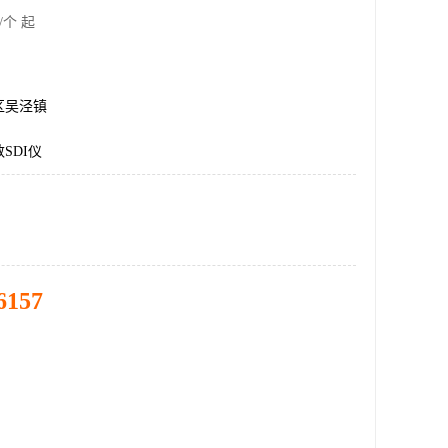
/个 起
区吴泾镇
SDI仪
6157