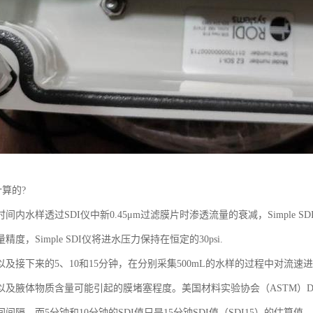
计算的?
时间内水样透过SDI仪中新0.45μm过滤膜片时渗透流量的衰减，Simple
度，Simple SDI仪将进水压力保持在恒定的30psi.
以及接下来的5、10和15分钟，在分别采集500mL的水样的过程中对流速
及腋体物质含量可能引起的膜堵塞程度。美国材料实验协会（ASTM）D418
间隔。而5分钟和10分钟的SDI值只是15分钟SDI值（SDI15）的估算值。