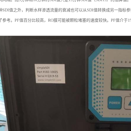
分钟SDI值之外，判断水样渗透流量的衰减也可以从SDI值转换成另一指标参
参考。PF值百分比较高，RO膜可能被颗粒堵塞的速度较快。PF值介于1%