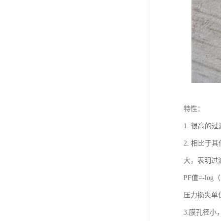
特性：
1. 很高
2. 相比
大，表明过
PF值=-lo
压力损失单位：
3.膜孔径