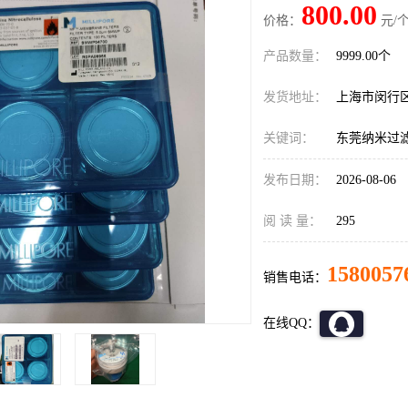
800.00
价格：
元/个
产品数量：
9999.00个
发货地址：
上海市闵行
关键词：
东莞纳米过
发布日期：
2026-08-06
阅 读 量：
295
1580057
销售电话：
在线QQ：