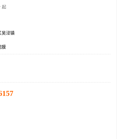
 起
区吴泾镇
滤膜
6157