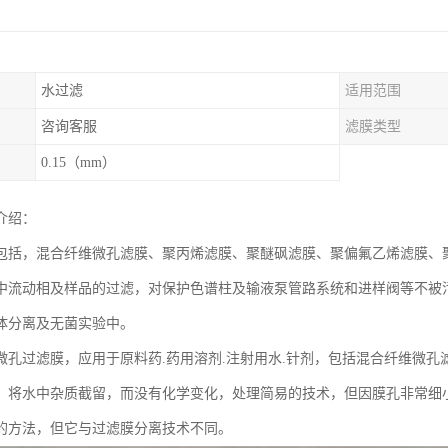
水过滤
适用范围
咨询客服
滤膜类型
0.15（mm）
介绍：
包括，混合纤维微孔滤膜、聚丙烯滤膜、聚醚砜滤膜、聚偏氟乙烯滤膜、
中流动相及样品的过滤，对保护色谱柱及输液泵管路系统和进样阀等不被
体分离及无菌实验中。
微孔过滤膜，应用于原料药.药用溶剂.注射用水.针剂，包括混合纤维微
，将水中杂质截留，而没有化学变化，处理简易的技术，但因膜孔非常细
的方法，但它与过滤膜分离技术不同。