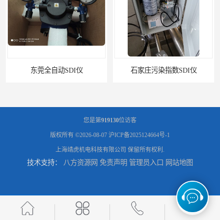
东莞全自动SDI仪
石家庄污染指数SDI仪
您是第
919130
位访客
版权所有 ©2026-08-07
沪ICP备2025124664号-1
上海靖虎机电科技有限公司
保留所有权利.
技术支持：
八方资源网
免责声明
管理员入口
网站地图
智能二氧化硫污染指数测定仪规格
美国罗迪SDI- 4-A自动SDI仪在线分析仪污染指数仪