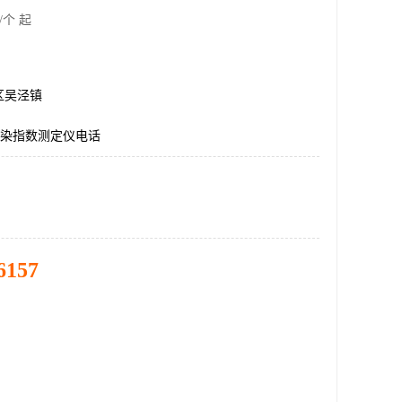
/个 起
区吴泾镇
污染指数测定仪电话
6157