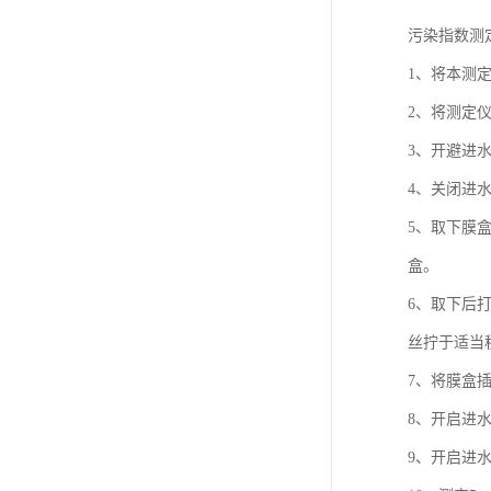
污染指数测
1、将本测
2、将测定
3、开避进水
4、关闭进
5、取下膜
盒。
6、取下后
丝拧于适当
7、将膜盒
8、开启进
9、开启进水