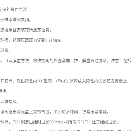
定仪的操作方法
定仪进水球阀关闭。
仪连接螺丝安装在所测定位置。
球阀，将调压器压力调到0.21Mpa。
水球阀。
盒。（取膜盒方法：将快接阀的外圈套向上推，膜盒自动脱落。注意：在
打开膜盒，取出膜盒内“O”型圈，将0.45μ滤膜放入膜盒内的滤膜支撑板上
程序。
插入快接阀。
水球阀逐出滤膜盒上夹带气泡，关闭进水球阀，拧紧压紧螺丝。
球阀，同时测定出始时过滤500ml水样所需的时间t1让其继续过滤。