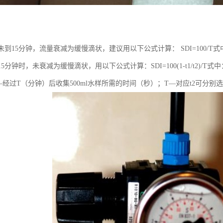
：
滤未到15分钟，流量衰减为缓慢滴状，建议用以下公式计算： SDI=100
15分钟时，未衰减为缓慢滴状，用以下公式计算：SDI=100(1-t1/t2)/T
—经过T（分钟）后收集500ml水样所需的时间（秒）；T—对应t2可分别选