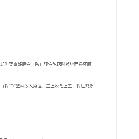
拆卸时要拿好膜盒，防止膜盒脱落时掉地而损坏膜
，再将“O”型圈放入原位，盖上膜盒上盖，将压紧螺