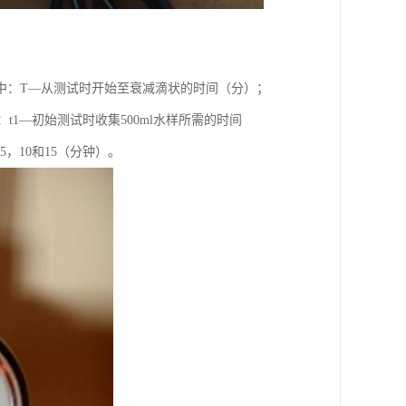
/T式中：T—从测试时开始至衰减滴状的时间（分）；
式中：t1—初始测试时收集500ml水样所需的时间
5，10和15（分钟）。