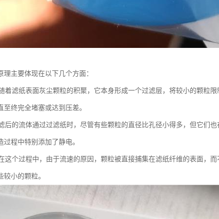
原理主要体现在以下几个方面：
聚-随着滤纸表面灰尘颗粒的积聚，它本身形成一个过滤层，将较小的颗粒
直至终完全堵塞或达到压差。
当过滤后的流体通过过滤纸时，尽管有些颗粒的直径比孔径小得多，但它们
造过程中特别添加了静电。
集-在这个过程中，由于流速的原因，颗粒被直接捕集在滤纸纤维的表面，
些较小的颗粒。