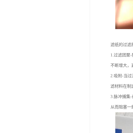
滤纸的过滤
1.过滤团
不断增大，
2.吸附-
滤材料在制
3.脉冲捕
从而阻塞一