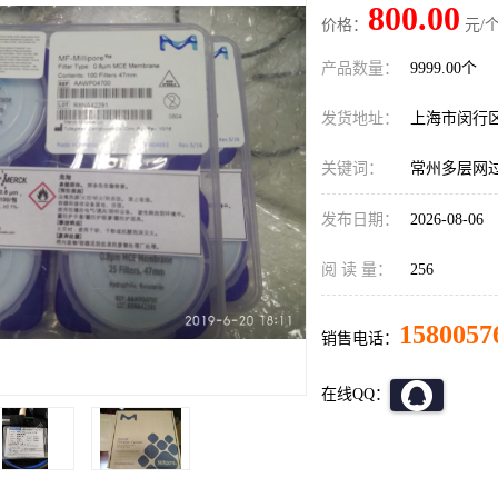
800.00
价格：
元/个
产品数量：
9999.00个
发货地址：
上海市闵行
关键词：
常州多层网
发布日期：
2026-08-06
阅 读 量：
256
1580057
销售电话：
在线QQ：