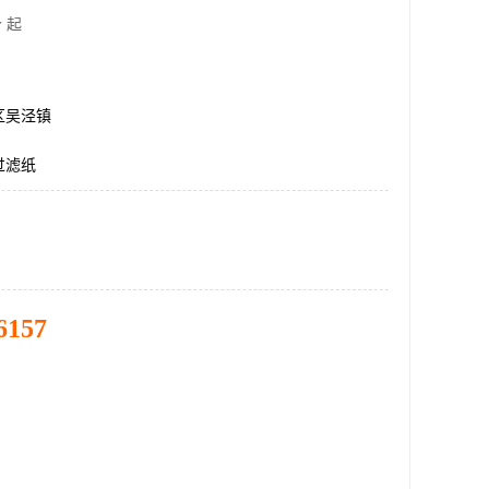
 起
区吴泾镇
过滤纸
6157