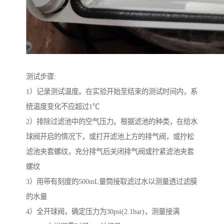
测试步骤:
1）记录测试温度。在实验开始至结束的测试时间内，系
统温度变化不应超过1℃
2）排除过滤池中的空气压力。根据滤池的种类，在给水
球阀开启的情况下，或打开滤池上方的排气阀，或拧松
滤池夹套螺纹，充分排气后关闭排气阀或拧紧滤池夹套
螺纹
3）用带有刻度的500mL量筒接取滤过水以测量透过滤膜
的水量
4）全开球阀，确定压力为30psi(2.1bar)，测量接满