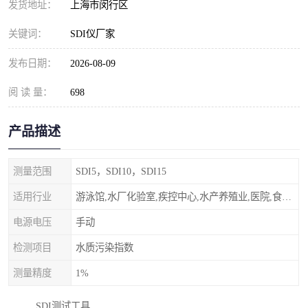
发货地址：
上海市闵行区
关键词：
SDI仪厂家
发布日期：
2026-08-09
阅 读 量：
698
产品描述
测量范围
SDI5，SDI10，SDI15
适用行业
游泳馆,水厂化验室,疾控中心,水产养殖业,医院,食品饮料，纯水制作，海水淡化
电源电压
手动
检测项目
水质污染指数
测量精度
1%
SDI测试工具