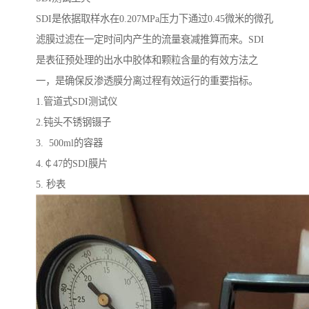
SDI是依据取样水在0.207MPa压力下通过0.45微米的微孔
滤膜过滤在一定时间内产生的流量衰减推算而来。SDI
是表征预处理的出水中胶体和颗粒含量的有效方法之
一，是确保反渗透膜分离过程有效运行的重要指标。
1.管道式SDI测试仪
2.钝头不锈钢镊子
3. 500ml的容器
4.￠47的SDI膜片
5. 秒表