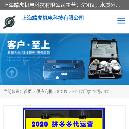
上海靖虎机电科技有限公司主营：SDI仪，水质分析仪，水质检测仪产品；上海靖虎机电科技有限公司在专业制造和研发等方面的强大的平台优势，利用自身在自动化仪表、自控系统及环保监测仪器的专长，以优良的技术，优越的产品质量和良好的服务质量与广大客户真诚合作。
上海靖虎机电科技有限公司
SDI仪
过滤膜过滤纸
PH电导测试笔
水质分析仪
水质检测仪
电导测试笔
当前位置：
首页
>
供应商机
>
SDI仪
> SDI仪厂家 在线sdi仪
PH电导测试仪