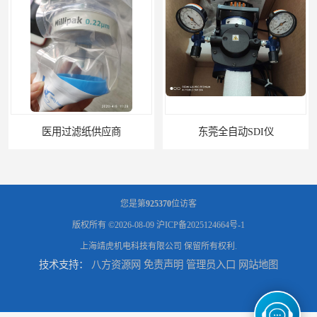
医用过滤纸供应商
东莞全自动SDI仪
您是第
925370
位访客
版权所有 ©2026-08-09
沪ICP备2025124664号-1
上海靖虎机电科技有限公司
保留所有权利.
技术支持：
八方资源网
免责声明
管理员入口
网站地图
石家庄污染指数SDI仪
智能二氧化硫污染指数测定仪规格