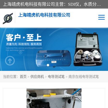
上海靖虎机电科技有限公司主营：SDI仪，水质分析仪，水质检测仪产品；上海靖虎机电科技有限公司在专业制造和研发等方面的强大的平台优势，利用自身在自动化仪表、自控系统及环保监测仪器的专长，以优良的技术，优越的产品质量和良好的服务质量与广大客户真诚合作。
上海靖虎机电科技有限公司
SDI仪
过滤膜过滤纸
PH电导测试笔
水质分析仪
水质检测仪
电导测试笔
当前位置：
首页
>
供应商机
>
电导测试笔
> 南京在线电导测试笔
PH电导测试仪