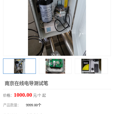
南京在线电导测试笔
1000.00
价格：
元/个 起
产品数量：
9999.00个