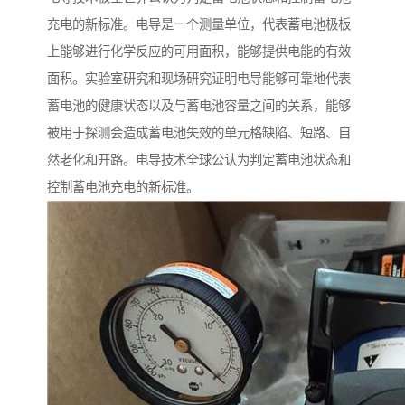
充电的新标准。电导是一个测量单位，代表蓄电池极板
上能够进行化学反应的可用面积，能够提供电能的有效
面积。实验室研究和现场研究证明电导能够可靠地代表
蓄电池的健康状态以及与蓄电池容量之间的关系，能够
被用于探测会造成蓄电池失效的单元格缺陷、短路、自
然老化和开路。电导技术全球公认为判定蓄电池状态和
控制蓄电池充电的新标准。