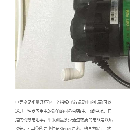
电导率是衡量好坏的一个指标电流(运动中的电荷)可以
通过一种受应用电的影响的材料电势(电压)或电场。它
是的倒数电阻率，用来测量多少通过物质的电能是以热
损失。SI单位的导电性是Siemen每米，缩写为S/m。然