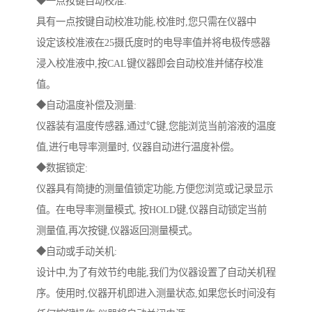
◆一点按键自动校准:
具有一点按键自动校准功能,校准时,您只需在仪器中
设定该校准液在25摄氏度时的电导率值并将电极传感器
浸入校准液中,按CAL键仪器即会自动校准并储存校准
值。
◆自动温度补偿及测量:
仪器装有温度传感器,通过℃键,您能浏览当前溶液的温度
值,进行电导率测量时, 仪器自动进行温度补偿。
◆数据锁定:
仪器具有简捷的测量值锁定功能,方便您浏览或记录显示
值。在电导率测量模式, 按HOLD键,仪器自动锁定当前
测量值,再次按键,仪器返回测量模式。
◆自动或手动关机:
设计中,为了有效节约电能,我们为仪器设置了自动关机程
序。使用时,仪器开机即进入测量状态,如果您长时间没有