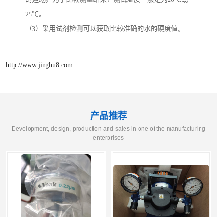
25℃。
（3）采用试剂检测可以获取比较准确的水的硬度值。
http://www.jinghu8.com
产品推荐
Development, design, production and sales in one of the manufacturing
enterprises