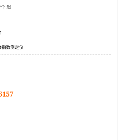
/个 起
区
染指数测定仪
6157