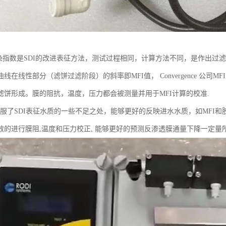
染指数是SDI的改进表征方法，测试过程相同，计算方法不同，是作出过滤水
线在线性部分（滤饼过滤阶段）的斜率即MFI值， Convergence 公
滤饼形成。膜的阻抗，温度，压力都会被测量并用于MFI计算的校准.
了SDI表征水质的一些不足之处，能够更好的反映进水水质，如MFI和
效的进行膜阻,温度和压力校正, 能够更好的预测反渗透膜通量下降一定