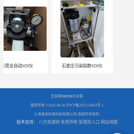
石家庄污染指数SDI仪
智能二氧化硫污染指数测定仪规格
您是第
918190
位访客
版权所有 ©2026-08-06
沪ICP备2025124664号-1
上海靖虎机电科技有限公司
保留所有权利.
技术支持：
八方资源网
免责声明
管理员入口
网站地图