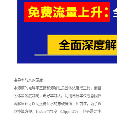
电导率与水的硬度
水溶液的电导率直接和溶解性总固体浓度成正比，而且
固体量浓度越高，电导率越大。利用电导率仪或总固体
溶解量计可以间接得到水的总硬度值，如前述，为了近
似换算方便，1μs/cm电导率 =0.5ppm硬度。但是需要注