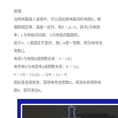
原理：
当两电极插入溶液中，可以测出两电极间的电阻R。根
据欧姆定律，温度一定时，有R = ρL/A，其中ρ为电阻
率，L为电极间间距，A为电极的截面积。
由于A、L是固定不变的，故L/A是一常数，称为电导池
常数Q。
电导S与电阻R成倒数关系：S = 1/R；
电导率K与电阻率ρ成倒数关系：K = 1/ρ；
S = 1/R = 1/(ρQ) → Q/R = 1/ρ = K
用标准溶液校准，获得电导池常数Q，再测水样得到电
阻R，即可求出K。