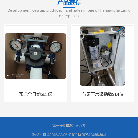
产品推荐
Development, design, production and sales in one of the manufacturing
enterprises
自动SDI仪
石家庄污染指数SDI仪
您是第
918284
位访客
版权所有 ©2026-08-06
沪ICP备2025124664号-1