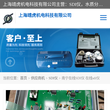
上海靖虎机电科技有限公司主营：SDI仪，水质分析仪，水质检测仪产品；上海靖虎机电科技有限公司在专业制造和研发等方面的强大的平台优势，利用自身在自动化仪表、自控系统及环保监测仪器的专长，以优良的技术，优越的产品质量和良好的服务质量与广大客户真诚合作。
上海靖虎机电科技有限公司
SDI仪
过滤膜过滤纸
PH电导测试笔
水质分析仪
水质检测仪
电导测试笔
当前位置：
首页
>
供应商机
>
SDI仪
> 南宁在线SDI仪 在线sdi仪
PH电导测试仪