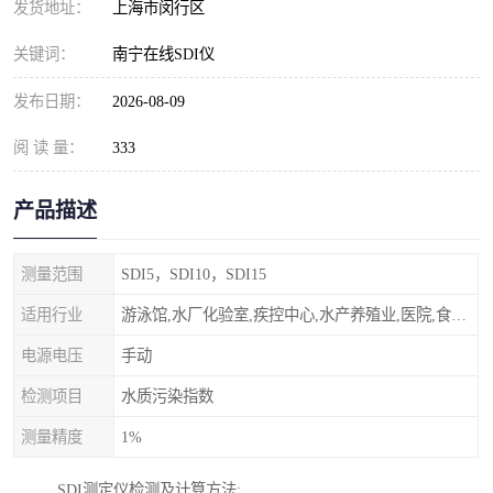
发货地址：
上海市闵行区
关键词：
南宁在线SDI仪
发布日期：
2026-08-09
阅 读 量：
333
产品描述
测量范围
SDI5，SDI10，SDI15
适用行业
游泳馆,水厂化验室,疾控中心,水产养殖业,医院,食品饮料，纯水制作，海水淡化
电源电压
手动
检测项目
水质污染指数
测量精度
1%
SDI测定仪检测及计算方法: