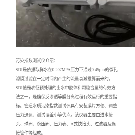
污染指数测试仪介绍：
SDI是依据取样水在0.207MPA压力下通过0.45μm的微孔
滤膜过滤在一定时间内产生的流量衰减推算而来的。
SDI值是表征预处理的出水中胶体和颗粒含量的有效方
法之一，是确保反渗透等膜分离过程有效运行的重要指
标。管道水质污染指数测试仪具有安装膜片方便、调整
压力迅速、测试误差小等优点。该仪器主要由进水接
头、球阀、稳压阀、压力表、A式快接头、过滤器及连
接管件等组成。