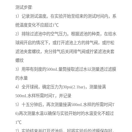
测试步骤:
1）记录测试温度。在实验开始至结束的测试时间内，系
统温度变化不应超过1℃
2）排除过滤池中的空气压力。根据滤池的种类，在给水
球阀开启的情况下，或打开滤池上方的排气阀，或拧松
滤池夹套螺纹，充分排气后关闭排气阀或拧紧滤池夹套
螺纹
3）用带有刻度的500mL量筒接取滤过水以测量透过滤膜
的水量
4）全开球阀，确定压力为30psi(2.1bar)，测量接满
500mL水样所需时间T，并记录
5）十五分钟后，再次测量接满500mL水样的所需时间T
6)再次测量水温以确保与实验开始时的水温变化不超过
1℃
7）实验结束并打开滤池后，好将实验后的滤膜保存好，