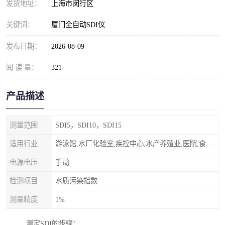
发货地址：
上海市闵行区
关键词：
厦门全自动SDI仪
发布日期：
2026-08-09
阅 读 量：
321
产品描述
测量范围
SDI5，SDI10，SDI15
适用行业
游泳馆,水厂化验室,疾控中心,水产养殖业,医院,食品饮料，纯水制作，海水淡化
电源电压
手动
检测项目
水质污染指数
测量精度
1%
测定SDI的步骤：