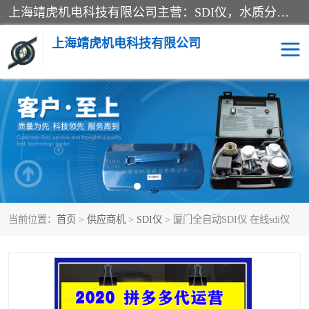
上海靖虎机电科技有限公司主营：SDI仪，水质分析仪，水质检测仪产品；上海靖虎机电科技有限公司在专业制造和研发等方面的强大的平台优势，利用自身在自动化仪表、自控系统及环保监测仪器的专长，以优良的技术，优越的产品质量和良好的服务质量与广大客户真诚合作。
上海靖虎机电科技有限公司
SDI仪
过滤膜过滤纸
PH电导测试笔
水质分析仪
水质检测仪
电导测试笔
当前位置：
首页
>
供应商机
>
SDI仪
> 厦门全自动SDI仪 在线sdi仪
PH电导测试仪