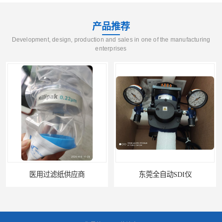
产品推荐
Development, design, production and sales in one of the manufacturing
enterprises
东莞全自动SDI仪
石家庄污染指数SDI仪