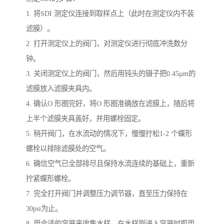
1. 将SDI 测定仪连接到取样点上（此时在测定仪内不装
滤膜）。
2. 打开测定仪上的阀门，对测定仪进行彻底冲洗数分
钟。
3. 关闭测定仪上的阀门，然后用钝头的镊子把0.45µm的
滤膜放入滤膜夹具内。
4. 确认O 形圈完好，将O 形圈准确放在滤膜上，随后将
上半个滤膜夹具盖好，并用螺栓固定。
5. 稍开阀门，在水流动的情况下，慢慢拧松1-2 个蝶形
螺栓以排除滤膜处的空气。
6. 确信空气已全部排尽且保持水流连续的基础上，重新
拧紧蝶形螺栓。
7. 完全打开阀门并调整压力调节器，直至压力保持在
30psi为止。
8. 用合适的容器来收集水样，在水样刚进入容器时即用