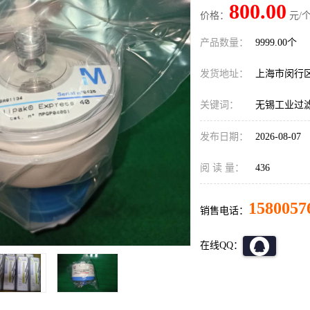
800.00
价格：
元/个
产品数量：
9999.00个
发货地址：
上海市闵行
关键词：
无锡工业过
发布日期：
2026-08-07
阅 读 量：
436
1580057
销售电话：
在线QQ：