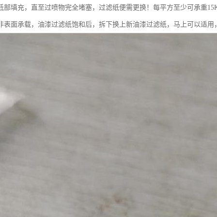
低部填充，直至过喷物完全堵塞，过滤纸便需更换！每平方至少可承重15K
非表面承载，油漆过滤纸饱和后，拆下换上新油漆过滤纸，马上可以适用