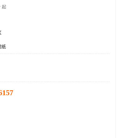
 起
区
滤纸
6157