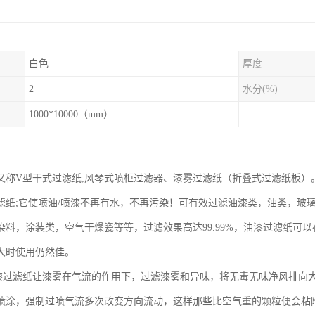
白色
厚度
2
水分(%)
1000*10000（mm）
：
又称V型干式过滤纸,风琴式喷柜过滤器、漆雾过滤纸（折叠式过滤纸板）
滤纸;它使喷油/喷漆不再有水，不再污染！可有效过滤油漆类，油类，玻
染料，涂装类，空气干燥瓷等等，过滤效果高达99.99%，油漆过滤纸可
大时使用仍然佳。
漆过滤纸让漆雾在气流的作用下，过滤漆雾和异味，将无毒无味净风排向
喷涂，强制过喷气流多次改变方向流动，这样那些比空气重的颗粒便会粘