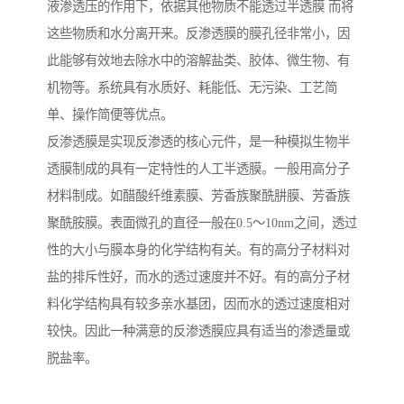
液渗透压的作用下，依据其他物质不能透过半透膜 而将
这些物质和水分离开来。反渗透膜的膜孔径非常小，因
此能够有效地去除水中的溶解盐类、胶体、微生物、有
机物等。系统具有水质好、耗能低、无污染、工艺简
单、操作简便等优点。
反渗透膜是实现反渗透的核心元件，是一种模拟生物半
透膜制成的具有一定特性的人工半透膜。一般用高分子
材料制成。如醋酸纤维素膜、芳香族聚酰肼膜、芳香族
聚酰胺膜。表面微孔的直径一般在0.5～10nm之间，透过
性的大小与膜本身的化学结构有关。有的高分子材料对
盐的排斥性好，而水的透过速度并不好。有的高分子材
料化学结构具有较多亲水基团，因而水的透过速度相对
较快。因此一种满意的反渗透膜应具有适当的渗透量或
脱盐率。