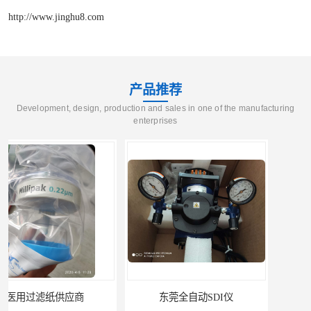
http://www.jinghu8.com
产品推荐
Development, design, production and sales in one of the manufacturing
enterprises
东莞全自动SDI仪
石家庄污染指数SDI仪