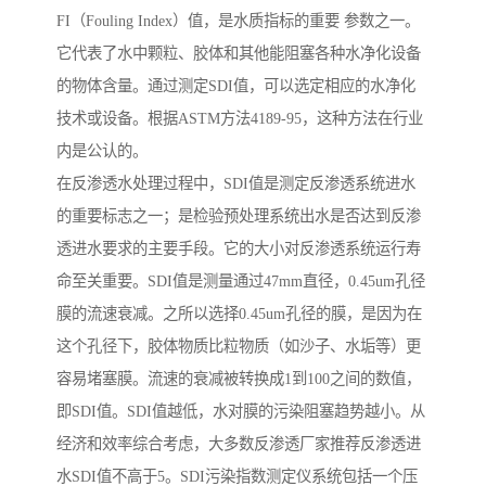
FI（Fouling Index）值，是水质指标的重要 参数之一。
它代表了水中颗粒、胶体和其他能阻塞各种水净化设备
的物体含量。通过测定SDI值，可以选定相应的水净化
技术或设备。根据ASTM方法4189-95，这种方法在行业
内是公认的。
在反渗透水处理过程中，SDI值是测定反渗透系统进水
的重要标志之一；是检验预处理系统出水是否达到反渗
透进水要求的主要手段。它的大小对反渗透系统运行寿
命至关重要。SDI值是测量通过47mm直径，0.45um孔径
膜的流速衰减。之所以选择0.45um孔径的膜，是因为在
这个孔径下，胶体物质比粒物质（如沙子、水垢等）更
容易堵塞膜。流速的衰减被转换成1到100之间的数值，
即SDI值。SDI值越低，水对膜的污染阻塞趋势越小。从
经济和效率综合考虑，大多数反渗透厂家推荐反渗透进
水SDI值不高于5。SDI污染指数测定仪系统包括一个压