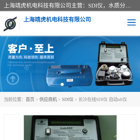
上海靖虎机电科技有限公司主营：SDI仪，水质分析仪，水质检测仪产品；上海靖虎机电科技有限公司在专业制造和研发等方面的强大的平台优势，利用自身在自动化仪表、自控系统及环保监测仪器的专长，以优良的技术，优越的产品质量和良好的服务质量与广大客户真诚合作。
上海靖虎机电科技有限公司
SDI仪
过滤膜过滤纸
PH电导测试笔
水质分析仪
水质检测仪
电导测试笔
当前位置：
首页
>
供应商机
>
SDI仪
> 长沙在线SDI仪 自动sdi仪
PH电导测试仪