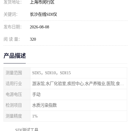
发货地址：
上海市闵行区
关键词：
长沙在线SDI仪
发布日期：
2026-08-08
阅 读 量：
320
产品描述
测量范围
SDI5，SDI10，SDI15
适用行业
游泳馆,水厂化验室,疾控中心,水产养殖业,医院,食品饮料，纯水制作，海水淡化
电源电压
手动
检测项目
水质污染指数
测量精度
1%
SDI测试工具