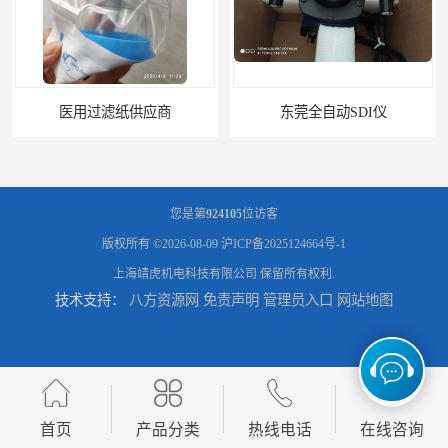
东莞全自动SDI仪
石家庄污染指数SDI仪
您是第
924105
位访客
版权所有 ©2026-08-09
沪ICP备2025124664号-1
上海靖虎机电科技有限公司
保留所有权利.
技术支持：
八方资源网
免责声明
管理员入口
网站地图
智能二氧化硫污染指数测定仪规格
美国罗迪SDI- 4-A自动SDI仪在线分析仪污染指数仪
首页
产品分类
热线电话
在线咨询