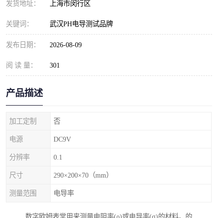
发货地址：
上海市闵行区
关键词：
武汉PH电导测试品牌
发布日期：
2026-08-09
阅 读 量：
301
产品描述
加工定制
否
电源
DC9V
分辨率
0.1
尺寸
290×200×70（mm）
测量范围
电导率
数字欧姆表常用来测量电阻率(ρ)或电导率(σ)的材料。的