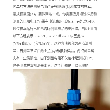
简单的方法是测量电阻(R)已知长度(L)和常数的样本，
常规横截面(A)。要做到这一点，你需要应用通过样品和
测量的已知电压(V)带有电流表的电流(I)。另外,您可以
通过样本运行已知电流吗测量样品的电压降。的6个量由
以下方程表示:R =(ρ?L)/ = V / I和σ= 1 /ρ,因此ρ=
(V?)/(我?L)σ=(我?L)/(V?)。这种方法被称为两点法测
量，自测量装置在两个点(两端)接触样品。两点测量确
实有一些局限性，由于测量电阻不仅包括是测试样本，
也是测试样本探测器本身。这个问题是可以克服的.