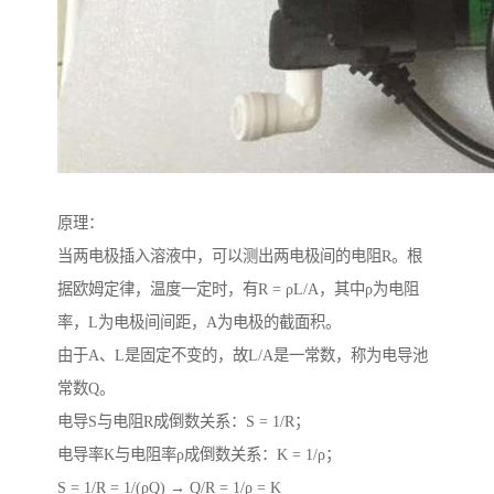
原理：
当两电极插入溶液中，可以测出两电极间的电阻R。根
据欧姆定律，温度一定时，有R = ρL/A，其中ρ为电阻
率，L为电极间间距，A为电极的截面积。
由于A、L是固定不变的，故L/A是一常数，称为电导池
常数Q。
电导S与电阻R成倒数关系：S = 1/R；
电导率K与电阻率ρ成倒数关系：K = 1/ρ；
S = 1/R = 1/(ρQ) → Q/R = 1/ρ = K