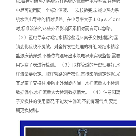
以,每台机组热力系统取样系统的低量程电导率表,在检验
中尽可能用同一个标准溶液、一次校验完成,减少热力系
统水汽电导率的相对误差。在电导率大于１０μｓ／ｃｍ
时,标准溶液的这些外界影响因素相对而言可以忽略。
（２）氢电导率对凝结水精除盐混床离子交换树脂的漏
钠变化反映不灵敏。对全挥发性处理的机组,凝结水精除
盐混床钠穿透,不能依靠混床出水氢电导来实现监督,需要
用钠离子表进行检测。 （３）取样管道的严密性要好,水
样流量要稳定。取样管路的严密性,直接影响测定数据,尤
其是离子交换柱,要防止外漏或内漏。水样流量太小检测
数据偏小,水样流量太大检测数据偏大。 （４）注意阳离
子交换柱的使用情况,不能发生偏流,不能有漏气点,要定
期更换树脂。