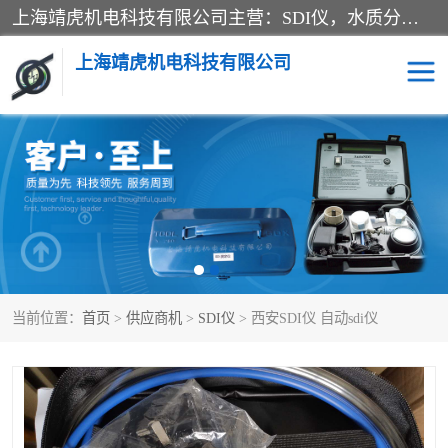
上海靖虎机电科技有限公司主营：SDI仪，水质分析仪，水质检测仪产品；上海靖虎机电科技有限公司在专业制造和研发等方面的强大的平台优势，利用自身在自动化仪表、自控系统及环保监测仪器的专长，以优良的技术，优越的产品质量和良好的服务质量与广大客户真诚合作。
上海靖虎机电科技有限公司
SDI仪
过滤膜过滤纸
PH电导测试笔
水质分析仪
水质检测仪
电导测试笔
当前位置：
首页
>
供应商机
>
SDI仪
> 西安SDI仪 自动sdi仪
PH电导测试仪