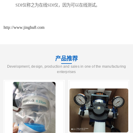
SDI仪称之为在线SDI仪，因为可以在线测试。
http://www.jinghu8.com
产品推荐
Development, design, production and sales in one of the manufacturing
enterprises