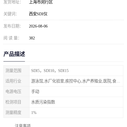
发货地址：
上海市闵行区
关键词：
西安SDI仪
发布日期：
2026-08-06
阅 读 量：
382
产品描述
测量范围
SDI5，SDI10，SDI15
适用行业
游泳馆,水厂化验室,疾控中心,水产养殖业,医院,食品饮料，纯水制作，海水淡化
电源电压
手动
检测项目
水质污染指数
测量精度
1%
注意事项