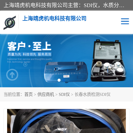
上海靖虎机电科技有限公司主营：SDI仪，水质分析仪，水质检测仪产品；上海靖虎机电科技有限公司在专业制造和研发等方面的强大的平台优势，利用自身在自动化仪表、自控系统及环保监测仪器的专长，以优良的技术，优越的产品质量和良好的服务质量与广大客户真诚合作。
上海靖虎机电科技有限公司
SDI仪
过滤膜过滤纸
PH电导测试笔
水质分析仪
水质检测仪
电导测试笔
当前位置：
首页
>
供应商机
>
SDI仪
> 长春水质检测SDI仪
PH电导测试仪