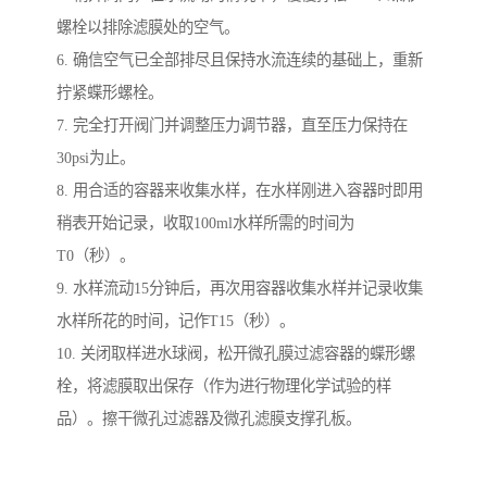
螺栓以排除滤膜处的空气。
6. 确信空气已全部排尽且保持水流连续的基础上，重新
拧紧蝶形螺栓。
7. 完全打开阀门并调整压力调节器，直至压力保持在
30psi为止。
8. 用合适的容器来收集水样，在水样刚进入容器时即用
稍表开始记录，收取100ml水样所需的时间为
T0（秒）。
9. 水样流动15分钟后，再次用容器收集水样并记录收集
水样所花的时间，记作T15（秒）。
10. 关闭取样进水球阀，松开微孔膜过滤容器的蝶形螺
栓，将滤膜取出保存（作为进行物理化学试验的样
品）。擦干微孔过滤器及微孔滤膜支撑孔板。