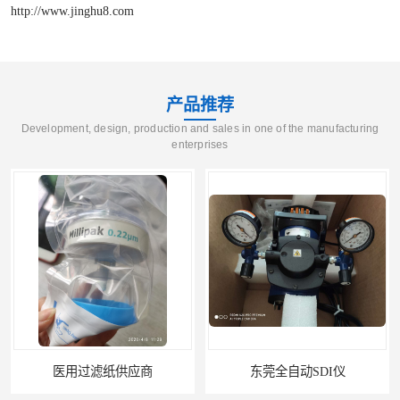
http://www.jinghu8.com
产品推荐
Development, design, production and sales in one of the manufacturing
enterprises
医用过滤纸供应商
东莞全自动SDI仪