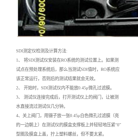
SDI测定仪检测及计算方法:
1、 将SDI测试仪安装在RO系统的测试位置上。如果测
试点在预处理系统后，那么当测试SDI值时，RO系统应
该正常运行，否则后的测试结果就会无效。
2、 开始时，SDI测试仪内不能放0.45μ微孔过滤膜。
3、 测试仪连接完成后，打开测试仪上的阀门，让被测
水直接流过测试仪几分钟。
4、关上阀门，用镊子放一张0.45μ白色微孔过滤膜（亮
的一边朝上）在测试仪的膜盒支撑板上并轻轻地压紧“0”
型圈及膜盒上盖，拧上塑料螺丝，但不要太紧。