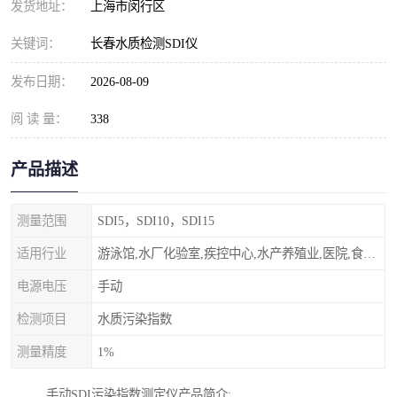
发货地址：
上海市闵行区
关键词：
长春水质检测SDI仪
发布日期：
2026-08-09
阅 读 量：
338
产品描述
测量范围
SDI5，SDI10，SDI15
适用行业
游泳馆,水厂化验室,疾控中心,水产养殖业,医院,食品饮料，纯水制作，海水淡化
电源电压
手动
检测项目
水质污染指数
测量精度
1%
手动SDI污染指数测定仪产品简介: