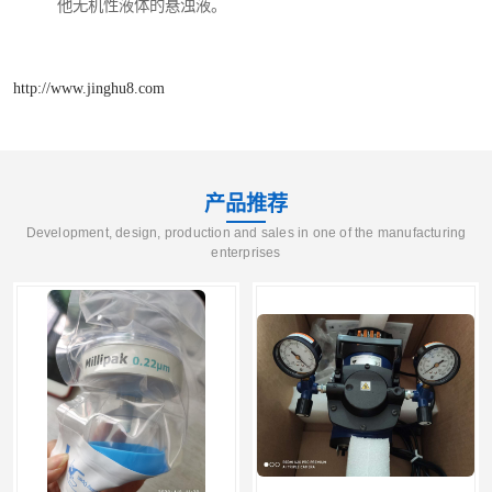
他无机性液体的悬浊液。
http://www.jinghu8.com
产品推荐
Development, design, production and sales in one of the manufacturing
enterprises