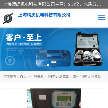
上海靖虎机电科技有限公司主营：SDI仪，水质分析仪，水质检测仪产品；上海靖虎机电科技有限公司在专业制造和研发等方面的强大的平台优势，利用自身在自动化仪表、自控系统及环保监测仪器的专长，以优良的技术，优越的产品质量和良好的服务质量与广大客户真诚合作。
上海靖虎机电科技有限公司
SDI仪
过滤膜过滤纸
PH电导测试笔
水质分析仪
水质检测仪
电导测试笔
当前位置：
首页
>
供应商机
>
PH电导测试笔
> 常州PH电导测试笔
PH电导测试仪