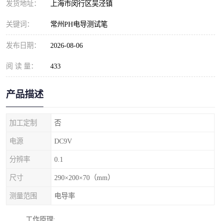
发货地址：
上海市闵行区吴泾镇
关键词：
常州PH电导测试笔
发布日期：
2026-08-06
阅 读 量：
433
产品描述
加工定制
否
电源
DC9V
分辨率
0.1
尺寸
290×200×70（mm）
测量范围
电导率
工作原理: