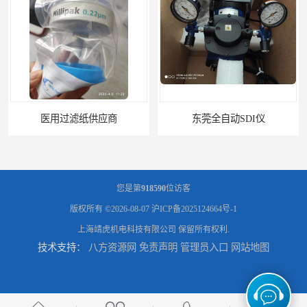
医用过滤纸供应商
东莞全自动SDI仪
您是第
918590
位访客
版权所有 ©2026-08-07
沪ICP备2025124664号-1
上海靖虎机电科技有限公司
保留所有权利.
技术支持：
八方资源网
免责声明
管理员入口
网站地图
石家庄污染指数SDI仪
智能二氧化硫污染指数测定仪规格